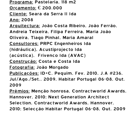
Programa:
Pastelaria, 118 m2
Orçamento:
€ 200.000
Cliente:
Seara da Serra II lda
Ano:
2008
Arquitectura:
João Costa Ribeiro, João Ferrão,
Andreia Teixeira, Filipa Ferreira, Maria João
Oliveira, Tiago Pinhal, Maria Amaral
Consultores:
PRPC Engenheiros lda
(hidráulica), Acustiprojecto lda
(acústica), Frivenco lda (AVAC)
Construção:
Costa e Costa lda
Fotografia:
João Morgado
Publicações:
ID+C, Pequim, Fev. 2010, J.A #236,
Jul/Ago./Set., 2009, Habitar Portugal 06-08, Out.
2009
Prémios:
Menção honrosa, Contractworld Awards,
Hannover, 2010; Next Generation Architect
Selection, Contractworld Awards, Hannover,
2010; Selecção Habitar Portugal 06-08, Out. 2009